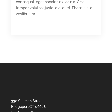
consequat, eget sodales ex lacinia. Cras
tempor volutpat justo id aliquet. Phasellus id
vestibulum...
READ MORE
338 Stillman Street
Bridgeport,CT 06608