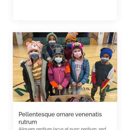
READ MORE
Pellentesque ornare venenatis
rutrum
Aliquam pretium lacus at nunc pretium, sed