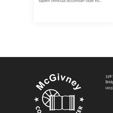
sapien vehicula accumsan vitae eu...
READ MORE
338 
Brid
(203