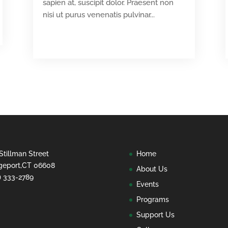
sapien at, suscipit dolor. Praesent non
nisi ut purus venenatis pulvinar...
READ MORE
Stillman Street
Home
geport,CT 06608
About Us
) 333-2789
Events
Programs
Support Us