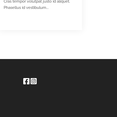
Cras tempor volutpat justo id aliquet.
Phasellus id vestibulum...
READ MORE